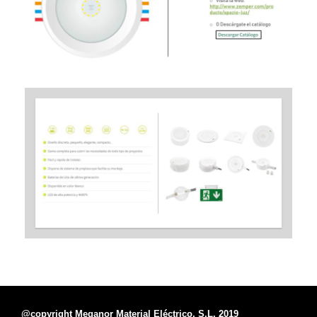
@copyright Meganor Material Eléctrico, S.L. 2019